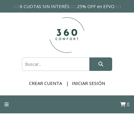
: : : 6 CUOTAS SIN INTERÉS : : : 25% OFF en EFVO : : :
CREAR CUENTA
INICIAR SESIÓN
0