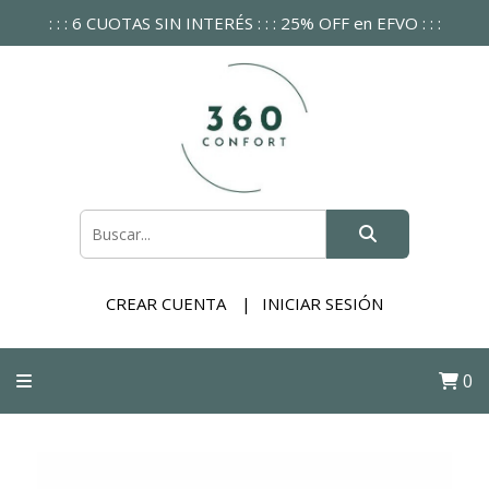
: : : 6 CUOTAS SIN INTERÉS : : : 25% OFF en EFVO : : :
CREAR CUENTA
INICIAR SESIÓN
0