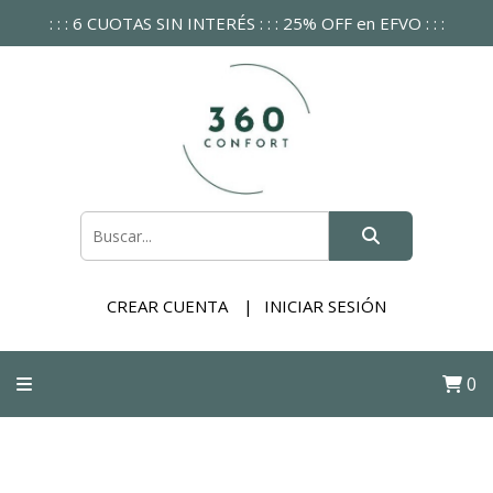
: : : 6 CUOTAS SIN INTERÉS : : : 25% OFF en EFVO : : :
CREAR CUENTA
INICIAR SESIÓN
0