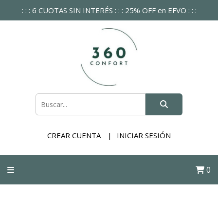
: : : 6 CUOTAS SIN INTERÉS : : : 25% OFF en EFVO : : :
CREAR CUENTA
INICIAR SESIÓN
0