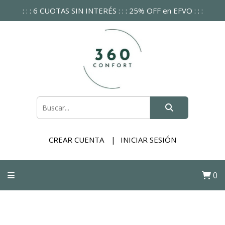
: : : 6 CUOTAS SIN INTERÉS : : : 25% OFF en EFVO : : :
CREAR CUENTA
INICIAR SESIÓN
0