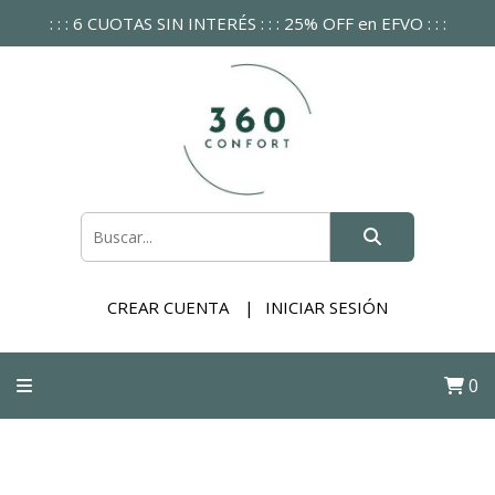
: : : 6 CUOTAS SIN INTERÉS : : : 25% OFF en EFVO : : :
CREAR CUENTA
INICIAR SESIÓN
0