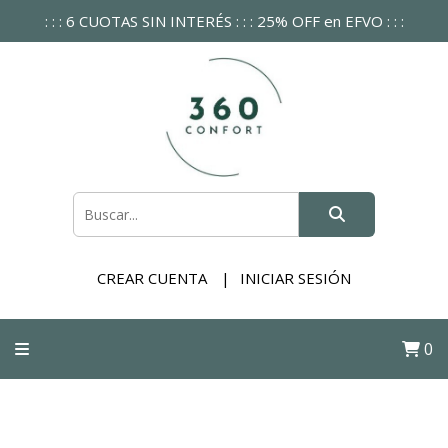
: : : 6 CUOTAS SIN INTERÉS : : : 25% OFF en EFVO : : :
CREAR CUENTA
INICIAR SESIÓN
0