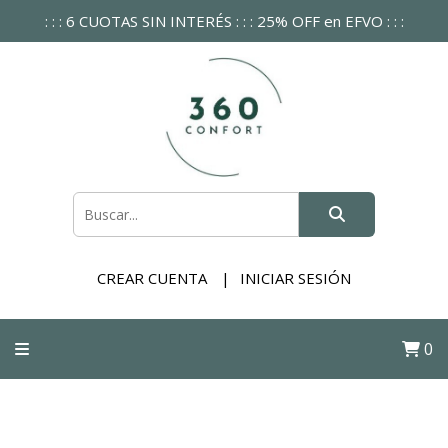
: : : 6 CUOTAS SIN INTERÉS : : : 25% OFF en EFVO : : :
CREAR CUENTA
INICIAR SESIÓN
0