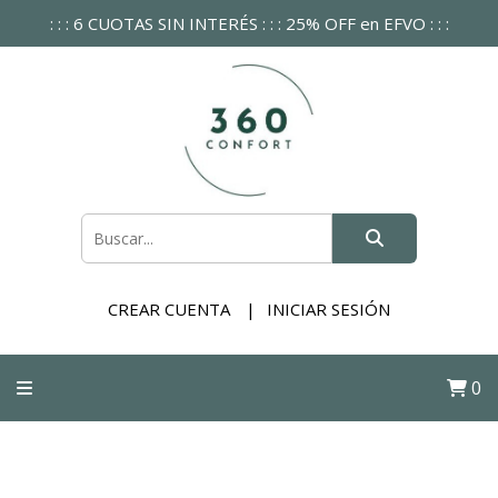
: : : 6 CUOTAS SIN INTERÉS : : : 25% OFF en EFVO : : :
CREAR CUENTA
INICIAR SESIÓN
0