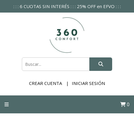
: : : 6 CUOTAS SIN INTERÉS : : : 25% OFF en EFVO : : :
CREAR CUENTA
INICIAR SESIÓN
0