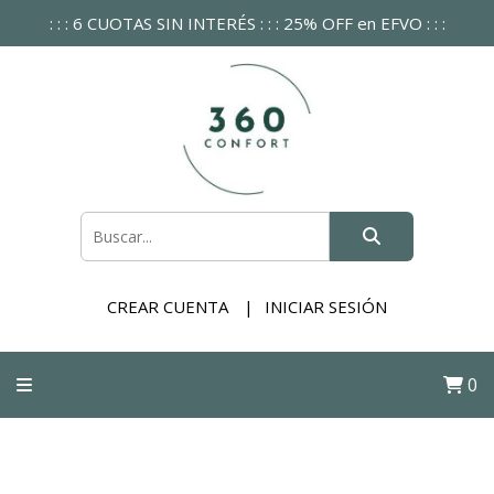
: : : 6 CUOTAS SIN INTERÉS : : : 25% OFF en EFVO : : :
CREAR CUENTA
INICIAR SESIÓN
0