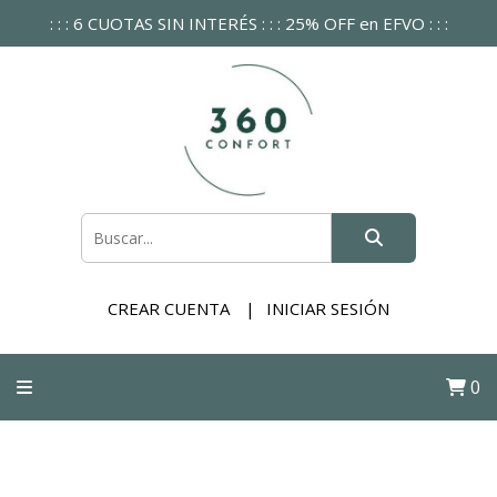
: : : 6 CUOTAS SIN INTERÉS : : : 25% OFF en EFVO : : :
CREAR CUENTA
INICIAR SESIÓN
0