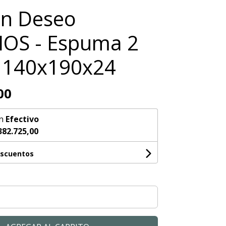
ón Deseo
OS - Espuma 2
 140x190x24
00
n
Efectivo
382.725,00
escuentos