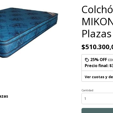
Colch
MIKON
Plazas
$510.300,
25% OFF
co
Precio final:
$
Ver cuotas y d
Cantidad
azas