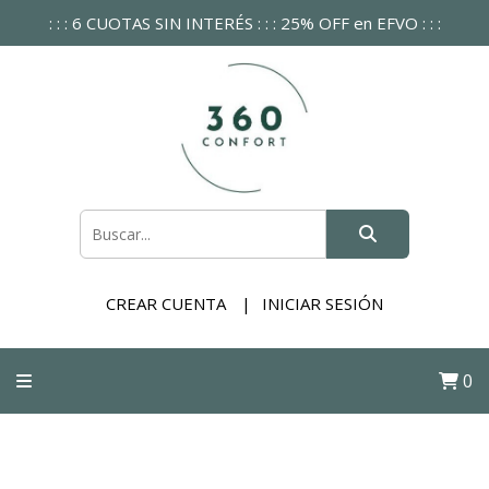
: : : 6 CUOTAS SIN INTERÉS : : : 25% OFF en EFVO : : :
CREAR CUENTA
INICIAR SESIÓN
0