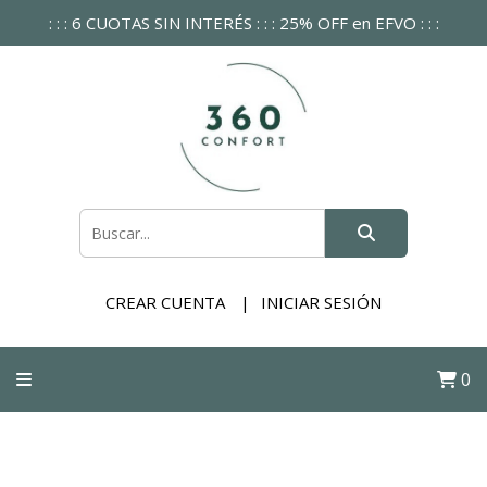
: : : 6 CUOTAS SIN INTERÉS : : : 25% OFF en EFVO : : :
CREAR CUENTA
INICIAR SESIÓN
0