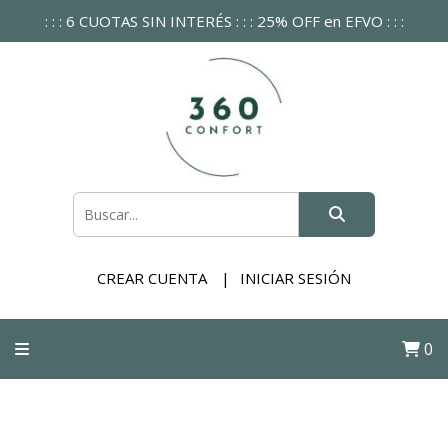
: : : 6 CUOTAS SIN INTERÉS : : : 25% OFF en EFVO : : :
CREAR CUENTA
INICIAR SESIÓN
0