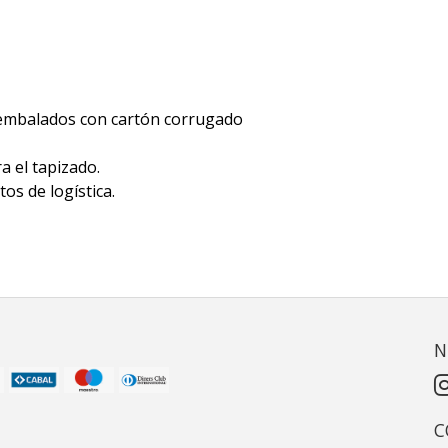
embalados con cartón corrugado
a el tapizado.
os de logística.
N
C