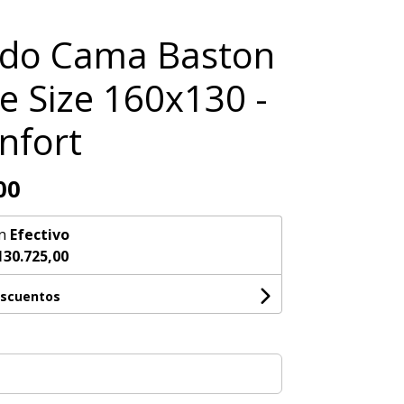
ldo Cama Baston
le Size 160x130 -
nfort
00
n
Efectivo
130.725,00
escuentos