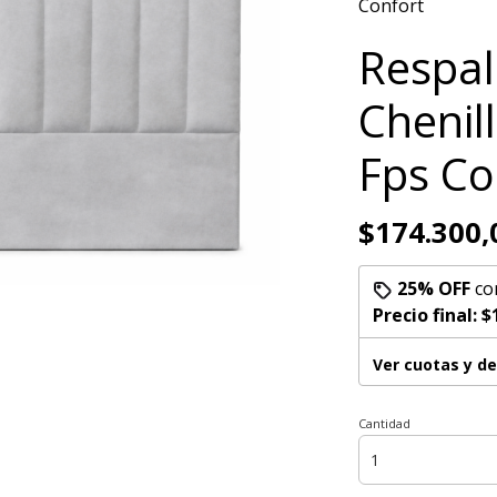
Confort
Respa
Chenil
Fps Co
$174.300,
25% OFF
co
Precio final:
$
Ver cuotas y d
Cantidad